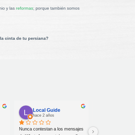
nio y las
reformas
; porque también somos
la cinta de tu persiana?
Local Guide
Luca Pipo
hace 2 años
hace 2 años
Nunca contestan a los mensajes 
Falta de comunicaci