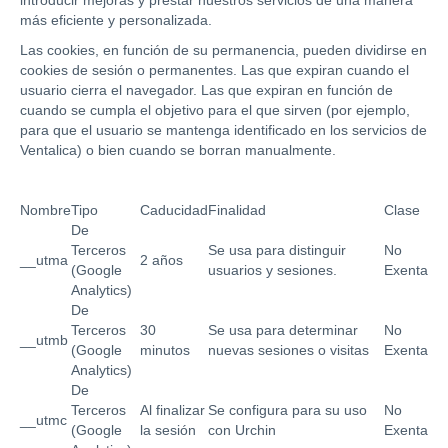
introducir mejoras y prestar nuestros servicios de una manera
más eficiente y personalizada.
Las cookies, en función de su permanencia, pueden dividirse en
cookies de sesión o permanentes. Las que expiran cuando el
usuario cierra el navegador. Las que expiran en función de
cuando se cumpla el objetivo para el que sirven (por ejemplo,
para que el usuario se mantenga identificado en los servicios de
Ventalica) o bien cuando se borran manualmente.
Nombre
Tipo
Caducidad
Finalidad
Clase
De
Terceros
Se usa para distinguir
No
__utma
2 años
(Google
usuarios y sesiones.
Exenta
Analytics)
De
Terceros
30
Se usa para determinar
No
__utmb
(Google
minutos
nuevas sesiones o visitas
Exenta
Analytics)
De
Terceros
Al finalizar
Se configura para su uso
No
__utmc
(Google
la sesión
con Urchin
Exenta