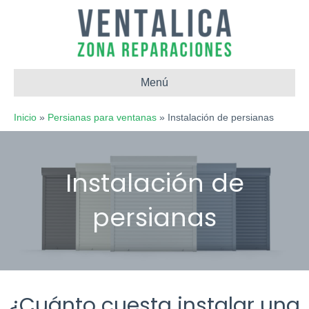
Menú
Inicio
»
Persianas para ventanas
»
Instalación de persianas
¿Cuánto cuesta instalar una