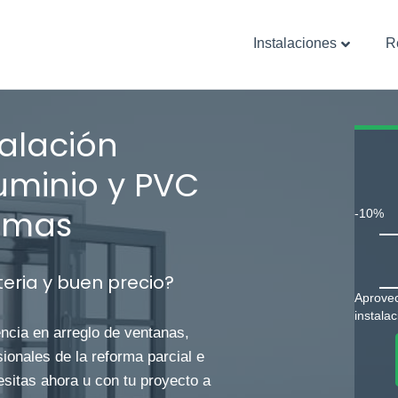
Instalaciones
R
alación
uminio y PVC
rmas
-10%
eria y buen precio?
Aprovec
instala
cia en arreglo de ventanas,
onales de la reforma parcial e
sitas ahora u con tu proyecto a