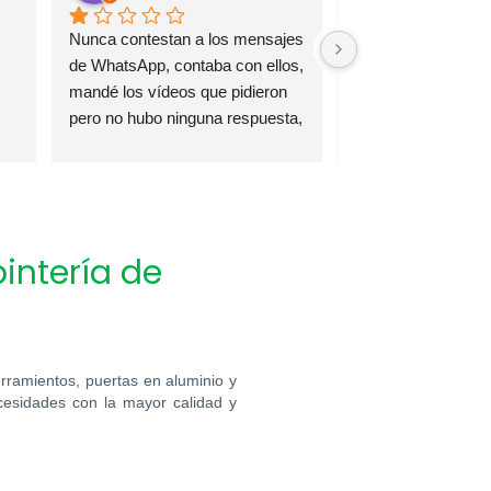
Muy profesional y intervención 
Servicio muy agil
rapida !
Altamente reco
intería de
rramientos, puertas en aluminio y
esidades con la mayor calidad y