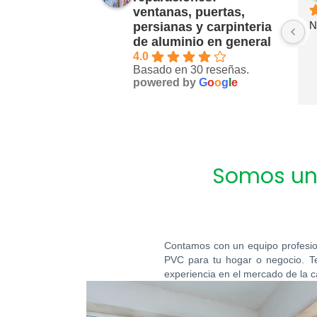
ventanas, puertas,
Nunca contestan a los mensajes 
persianas y carpinteria
de aluminio en general
de WhatsApp, contaba con ellos, 
4.0
mandé los vídeos que pidieron 
Basado en 30 reseñas.
pero no hubo ninguna respuesta, 
powered by
G
o
o
g
l
e
muy decepcionante
Somos una
Contamos con un equipo profesio
PVC para tu hogar o negocio. T
experiencia en el mercado de la c