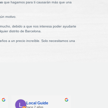
as
que hagamos para ti causarán más que una
gún motivo.
a mucho, debido a que nos interesa poder ayudarte
quier distrito de Barcelona.
eños a un precio increíble. Solo necesitamos una
Local Guide
Luca Pipo
hace 2 años
hace 2 años