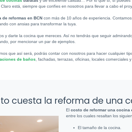
 de cocinas
baratas
y de excelente calidad… Por lo que sí, sí puedes
Claro está, siempre que confíes en nosotros para llevar a cabo el proy
 de reformas en BCN
con más de 10 años de experiencia. Contamos
ando con ansias para transformar la tuya.
os y darte la cocina que mereces. Así no tendrás que seguir admirando
uando, por mencionar un par de ejemplos.
emos que así será, podrás contar con nosotros para hacer cualquier ti
aciones de baños
, fachadas, terrazas, oficinas, locales comerciale
to cuesta la reforma de una c
El
costo de reformar una cocina
entre los cuales resaltan los siguie
El tamaño de la cocina.