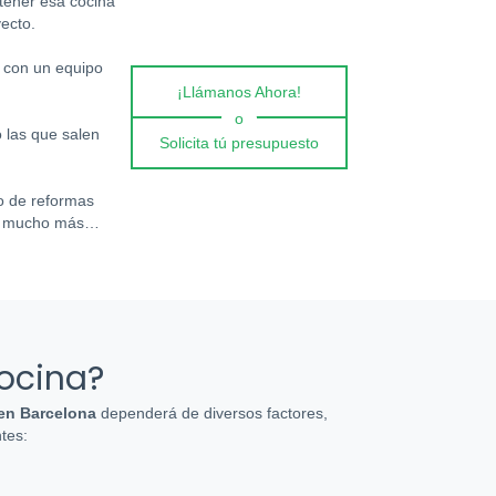
 tener esa cocina
ecto.
 con un equipo
¡Llámanos Ahora!
o
 las que salen
Solicita tú presupuesto
po de reformas
s y mucho más…
ocina?
 en Barcelona
dependerá de diversos factores,
ntes: