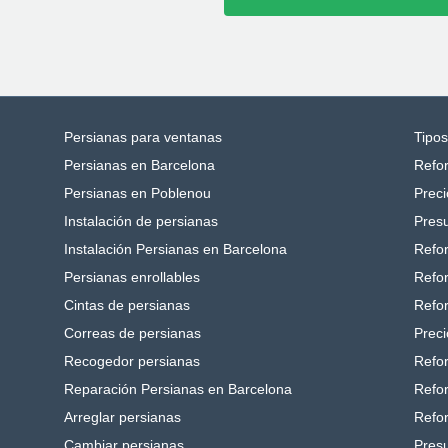
Persianas para ventanas
Tipo
Persianas en Barcelona
Refo
Persianas en Poblenou
Preci
Instalación de persianas
Pres
Instalación Persianas en Barcelona
Refo
Persianas enrollables
Refo
Cintas de persianas
Refo
Correas de persianas
Preci
Recogedor persianas
Refo
Reparación Persianas en Barcelona
Refo
Arreglar persianas
Refo
Cambiar persianas
Pres