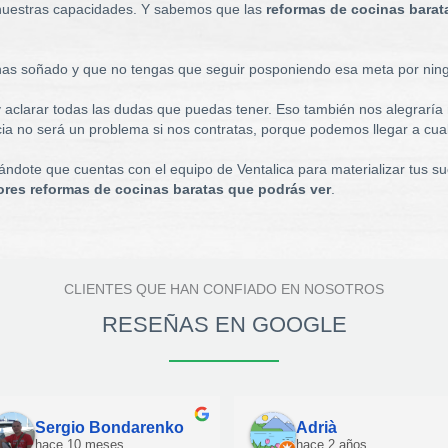
 nuestras capacidades. Y sabemos que las
reformas de cocinas barat
has soñado y que no tengas que seguir posponiendo esa meta por nin
y aclarar todas las dudas que puedas tener. Eso también nos alegrarí
cia no será un problema si nos contratas, porque podemos llegar a cual
ndote que cuentas con el equipo de Ventalica para materializar tus su
ores reformas de cocinas baratas que podrás ver
.
CLIENTES QUE HAN CONFIADO EN NOSOTROS
RESEÑAS EN GOOGLE
Sergio Bondarenko
Adrià
hace 10 meses
hace 2 años