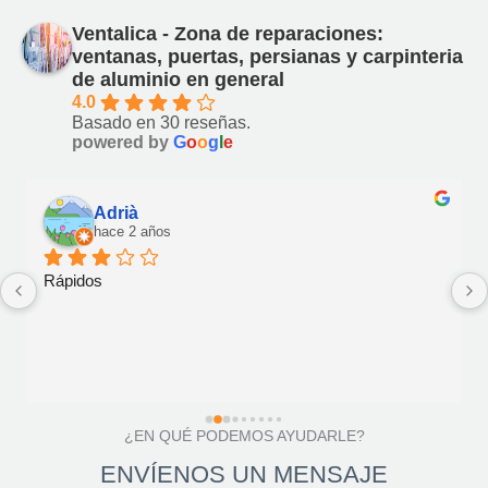
Ventalica - Zona de reparaciones:
ventanas, puertas, persianas y carpinteria
de aluminio en general
4.0
Basado en 30 reseñas.
powered by
G
o
o
g
l
e
Local Guide
hace 2 años
Nunca contestan a los mensajes de WhatsApp, contaba 
con ellos, mandé los vídeos que pidieron pero no hubo 
ninguna respuesta, muy decepcionante
¿EN QUÉ PODEMOS AYUDARLE?
ENVÍENOS UN MENSAJE