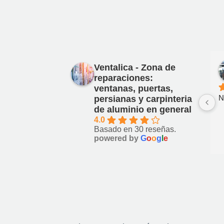
Ventalica - Zona de
reparaciones:
ventanas, puertas,
N
persianas y carpinteria
de aluminio en general
4.0
Basado en 30 reseñas.
powered by
G
o
o
g
l
e