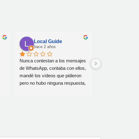
Local Guide
Luca Pipo
hace 2 años
hace 2 años
Nunca contestan a los mensajes 
Falta de comunicaci
de WhatsApp, contaba con ellos, 
y decepcionante. H
mandé los vídeos que pidieron 
con la empresa tel
pero no hubo ninguna respuesta, 
para solicitar un p
muy decepcionante
relacionado con la 
varias ventanas de 
Como respuesta, m
que les enviara la 
través de WhatsApp
enviarles una descr
detallada, fotografí