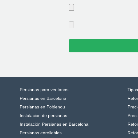
Persianas para ventanas
Tipo
Persianas en Barcelona
Refo
Persianas en Poblenou
Preci
Instalación de persianas
Pres
Instalación Persianas en Barcelona
Refo
Persianas enrollables
Refo