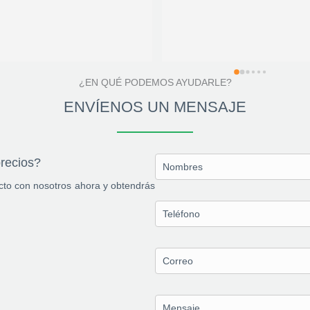
 decepcionante. He contactado 
solucionado el problema.
on la empresa telefónicamente 
ara solicitar un presupuesto 
elacionado con la reparación de 
arias ventanas de aluminio. 
¿EN QUÉ PODEMOS AYUDARLE?
omo respuesta, me indicaron 
ue les enviara la información a 
ENVÍENOS UN MENSAJE
ravés de WhatsApp. Procedí a 
nviarles una descripción 
etallada, fotografías y vídeos de 
precios?
as ventanas que requieren 
eparación. Sin embargo, no he 
acto con nosotros ahora y obtendrás
ecibido ningún presupuesto y 
inguna respuesta, a pesar de 
is reiterados intentos de 
omunicación mediante 
ensajes y llamadas durante 
ás de una semana.