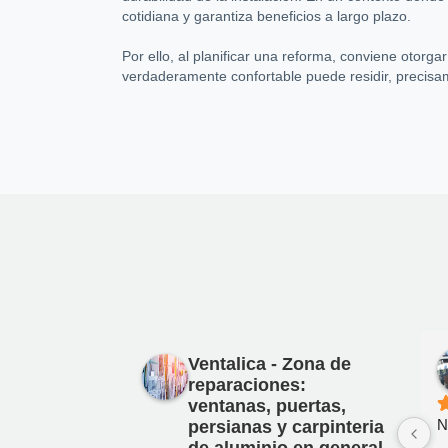
cotidiana y garantiza beneficios a largo plazo.
Por ello, al planificar una reforma, conviene otorg
verdaderamente confortable puede residir, precisa
à
Ventalica - Zona de
Local Guide
 años
hace 2 años
reparaciones:
ventanas, puertas,
Nunca contestan a los mensajes 
F
persianas y carpinteria
de aluminio en general