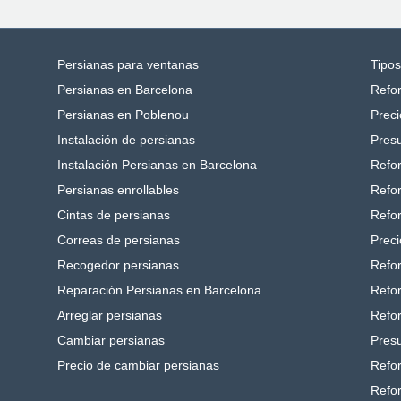
Persianas para ventanas
Tipo
Persianas en Barcelona
Refo
Persianas en Poblenou
Preci
Instalación de persianas
Pres
Instalación Persianas en Barcelona
Refo
Persianas enrollables
Refo
Cintas de persianas
Refo
Correas de persianas
Preci
Recogedor persianas
Refo
Reparación Persianas en Barcelona
Refo
Arreglar persianas
Refo
Cambiar persianas
Pres
Precio de cambiar persianas
Refo
Refo