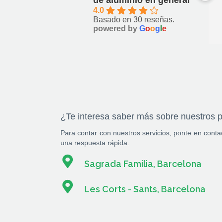
de WhatsApp, contaba con ellos, 
y
4.0
mandé los vídeos que pidieron 
c
Basado en 30 reseñas.
pero no hubo ninguna respuesta, 
p
powered by
G
o
o
g
l
e
muy decepcionante
r
v
C
q
t
e
d
¿Te interesa saber más sobre nuestros 
l
r
Para contar con nuestros servicios, ponte en cont
una respuesta rápida.
r
n
Sagrada Familia, Barcelona
m
c
Les Corts - Sants, Barcelona
m
m