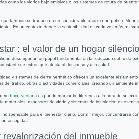
adas como los vidrios bajo emisivos o los sistemas de rotura de puent
ino que también se traduce en un considerable ahorro energético. Meno
ental. En un contexto donde la sostenibilidad es cada vez más relevant
tar : el valor de un hogar silenci
calidad desempeñan un papel fundamental en la reducción del ruido ext
 constante de estrés que afecta al descanso y a la salud.
idad y sistemas de cierre hermético ofrecen un excelente aislamiento a
s del tráfico, obras o actividades comerciales, creando un ambiente inte
r como
brico-ventana.es
puede marcar la diferencia a la hora de selecci
de materiales, espesores de vidrio y sistemas de instalación es esenci
ón indispensable para el bienestar diario. Dormir mejor, concentrarse c
bien escogidas.
 revalorización del inmueble