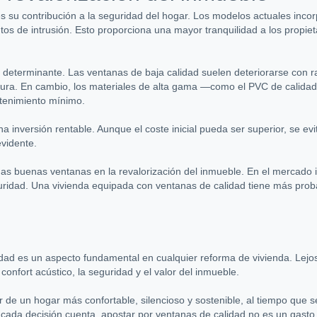
es su contribución a la seguridad del hogar. Los modelos actuales incor
ntos de intrusión. Esto proporciona una mayor tranquilidad a los propiet
r determinante. Las ventanas de baja calidad suelen deteriorarse con 
ura. En cambio, los materiales de alta gama —como el PVC de calidad,
ntenimiento mínimo.
na inversión rentable. Aunque el coste inicial pueda ser superior, se e
evidente.
nas buenas ventanas en la revalorización del inmueble. En el mercado 
seguridad. Una vivienda equipada con ventanas de calidad tiene más prob
lidad es un aspecto fundamental en cualquier reforma de vivienda. Lejo
 confort acústico, la seguridad y el valor del inmueble.
ar de un hogar más confortable, silencioso y sostenible, al tiempo que 
 cada decisión cuenta, apostar por ventanas de calidad no es un gasto, 