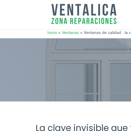
Inicio
»
Ventanas
»
Ventanas de calidad : la 
La clave invisible qu