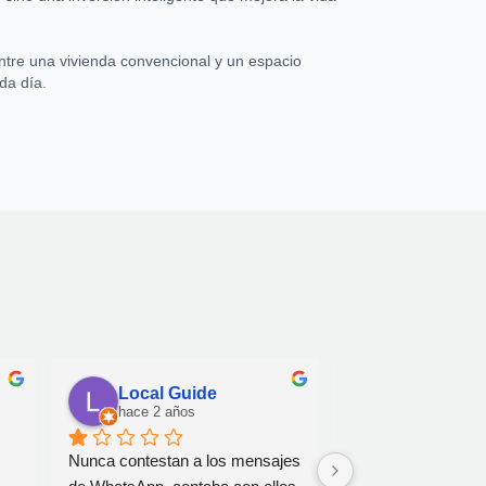
entre una vivienda convencional y un espacio
da día.
Benjamin Ogier
Diego Rod
hace 4 años
hace 4 años
Muy profesional y intervención 
Servicio muy agil y 